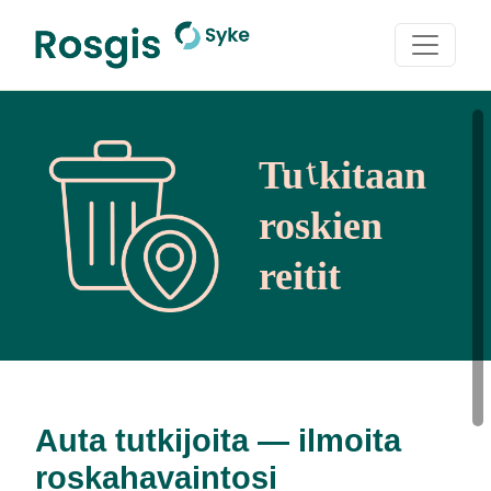
Etusivulle
Siirry
sisältöön
t
Tu
kitaan
roskien
reitit
Auta tutkijoita — ilmoita
roskahavaintosi