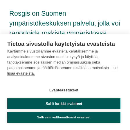
Rosgis on Suomen
ympäristökeskuksen palvelu, jolla voi
raportoida roskista ympäristössä.
Havainnot auttavat tutkijoita
Tietoa sivustolla käytetyistä evästeistä
Käytämme sivustollamme evästeitä kerätäksemme ja
selvittämään jätteiden alkuperän ja
analysoidaksemme sivuston suorituskykyä ja käyttöä,
tukkimaan roskien reitit luontoon.
tarjotaksemme sosiaalisen median ominaisuuksia sekä
parantaaksemme ja räätälöidäksemme sisältöä ja mainoksia.
Lue
lisää evästeistä.
Ilmoita roskahavaintosi
Evästeasetukset
Salli kaikki evästeet
Ajankohtaista
↗
Evästeasetukset
Salli vain välttämättömät evästeet
Rosgis ja SiistiBiitsi yhteistyöhön
↗
Anna palautetta
(Syke 27.5.2026)